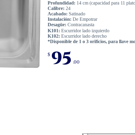
Profundidad:
14 cm (capacidad para 11 plato
Calibre:
24
Acabado:
Satinado
Instalación:
De Empotrar
Desagüe:
Contracanasta
K101:
Escurridor lado izquierdo
K102:
Escurridor lado derecho
*Disponible de 1 o 3 orificios, para llav
95
$
.00