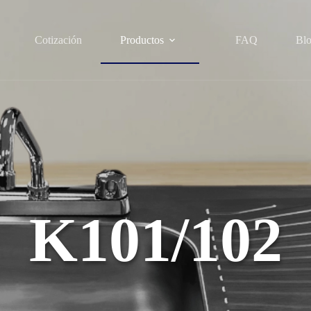
Cotización
Productos
FAQ
Bl
K101/102